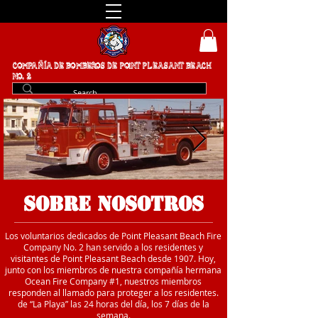
COMPAÑÍA DE BOMBEROS DE POINT PLEASANT BEACH
NO. 2
SOBRE NOSOTROS
Los voluntarios dedicados de Point Pleasant Beach Fire
Company No. 2 han servido a los residentes y
visitantes de Point Pleasant Beach desde 1907. Hoy,
junto con los miembros de nuestra compañía hermana
Ocean Fire Company #1, nuestros miembros
responden al llamado para proteger a los residentes.
de “La Playa” las 24 horas del día, los 7 días de la
semana.