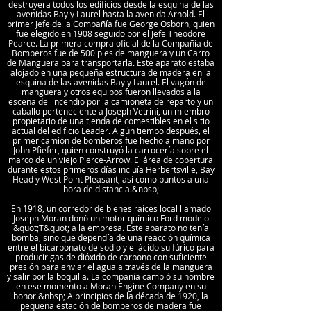
destruyera todos los edificios desde la esquina de las
avenidas Bay y Laurel hasta la avenida Arnold. El
primer Jefe de la Compañía fue George Osborn, quien
fue elegido en 1908 seguido por el Jefe Theodore
Pearce. La primera compra oficial de la Compañía de
Bomberos fue de 500 pies de manguera y un Carro
de Manguera para transportarla. Este aparato estaba
alojado en una pequeña estructura de madera en la
esquina de las avenidas Bay y Laurel. El vagón de
manguera y otros equipos fueron llevados a la
escena del incendio por la camioneta de reparto y un
caballo perteneciente a Joseph Vetrini, un miembro
propietario de una tienda de comestibles en el sitio
actual del edificio Leader. Algún tiempo después, el
primer camión de bomberos fue hecho a mano por
John Pfiefer, quien construyó la carrocería sobre el
marco de un viejo Pierce-Arrow. El área de cobertura
durante estos primeros días incluía Herbertsville, Bay
Head y West Point Pleasant, así como puntos a una
hora de distancia.&nbsp;
En 1918, un corredor de bienes raíces local llamado
Joseph Moran donó un motor químico Ford modelo
&quot;T&quot; a la empresa. Este aparato no tenía
bomba, sino que dependía de una reacción química
entre el bicarbonato de sodio y el ácido sulfúrico para
producir gas de dióxido de carbono con suficiente
presión para enviar el agua a través de la manguera
y salir por la boquilla. La compañía cambió su nombre
en ese momento a Moran Engine Company en su
honor.&nbsp; A principios de la década de 1920, la
pequeña estación de bomberos de madera fue