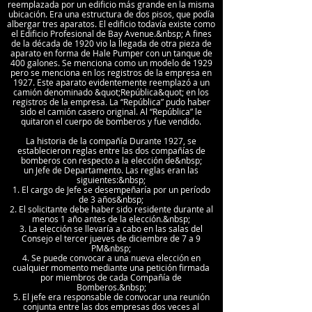
reemplazada por un edificio más grande en la misma
ubicación. Era una estructura de dos pisos, que podía
albergar tres aparatos. El edificio todavía existe como
el Edificio Profesional de Bay Avenue.&nbsp; A fines
de la década de 1920 vio la llegada de otra pieza de
aparato en forma de Hale Pumper con un tanque de
400 galones. Se menciona como un modelo de 1929
pero se menciona en los registros de la empresa en
1927. Este aparato evidentemente reemplazó a un
camión denominado &quot;República&quot; en los
registros de la empresa. La “República” pudo haber
sido el camión casero original. Al “República” le
quitaron el cuerpo de bomberos y fue vendido.
La historia de la compañía Durante 1927, se
establecieron reglas entre las dos compañías de
bomberos con respecto a la elección de&nbsp;
un Jefe de Departamento. Las reglas eran las
siguientes:&nbsp;
1. El cargo de Jefe se desempeñaría por un período
de 3 años&nbsp;
2. El solicitante debe haber sido residente durante al
menos 1 año antes de la elección.&nbsp;
3. La elección se llevaría a cabo en las salas del
Consejo el tercer jueves de diciembre de 7 a 9
PM&nbsp;
4. Se puede convocar a una nueva elección en
cualquier momento mediante una petición firmada
por miembros de cada Compañía de
Bomberos.&nbsp;
5. El jefe era responsable de convocar una reunión
conjunta entre las dos empresas dos veces al