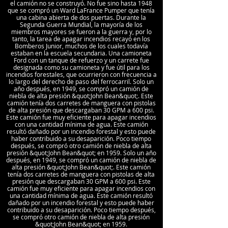
el camión no se construyó. No fue sino hasta 1948
que se compró un Ward LaFrance Pumper que tenía
una cabina abierta de dos puertas. Durante la
Segunda Guerra Mundial, la mayoría de los
miembros mayores se fueron a la guerra y, por lo
tanto, la tarea de apagar incendios recayó en los
Bomberos Junior, muchos de los cuales todavía
estaban en la escuela secundaria. Una camioneta
Ford con un tanque de refuerzo y un carrete fue
designada como su camioneta y fue útil para los
incendios forestales, que ocurrieron con frecuencia a
lo largo del derecho de paso del ferrocarril. Solo un
año después, en 1949, se compró un camión de
niebla de alta presión &quot;John Bean&quot;. Este
camión tenía dos carretes de manguera con pistolas
de alta presión que descargaban 30 GPM a 600 psi.
Este camión fue muy eficiente para apagar incendios
con una cantidad mínima de agua. Este camión
resultó dañado por un incendio forestal y esto puede
haber contribuido a su desaparición. Poco tiempo
después, se compró otro camión de niebla de alta
presión &quot;John Bean&quot; en 1959. Solo un año
después, en 1949, se compró un camión de niebla de
alta presión &quot;John Bean&quot;. Este camión
tenía dos carretes de manguera con pistolas de alta
presión que descargaban 30 GPM a 600 psi. Este
camión fue muy eficiente para apagar incendios con
una cantidad mínima de agua. Este camión resultó
dañado por un incendio forestal y esto puede haber
contribuido a su desaparición. Poco tiempo después,
se compró otro camión de niebla de alta presión
&quot;John Bean&quot; en 1959.