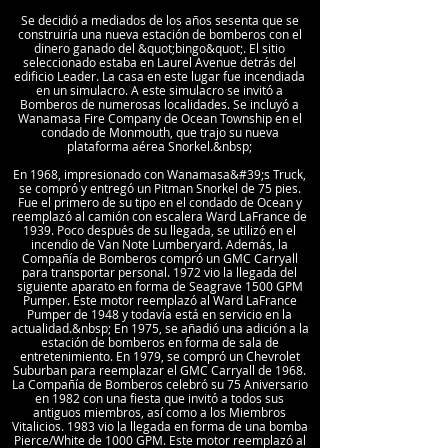
Se decidió a mediados de los años sesenta que se
construiría una nueva estación de bomberos con el
dinero ganado del &quot;bingo&quot;. El sitio
seleccionado estaba en Laurel Avenue detrás del
edificio Leader. La casa en este lugar fue incendiada
en un simulacro. A este simulacro se invitó a
Bomberos de numerosas localidades. Se incluyó a
Wanamasa Fire Company de Ocean Township en el
condado de Monmouth, que trajo su nueva
plataforma aérea Snorkel.&nbsp;
En 1968, impresionado con Wanamasa&#39;s Truck,
se compró y entregó un Pitman Snorkel de 75 pies.
Fue el primero de su tipo en el condado de Ocean y
reemplazó al camión con escalera Ward LaFrance de
1939. Poco después de su llegada, se utilizó en el
incendio de Van Note Lumberyard. Además, la
Compañía de Bomberos compró un GMC Carryall
para transportar personal. 1972 vio la llegada del
siguiente aparato en forma de Seagrave 1500 GPM
Pumper. Este motor reemplazó al Ward LaFrance
Pumper de 1948 y todavía está en servicio en la
actualidad.&nbsp; En 1975, se añadió una adición a la
estación de bomberos en forma de sala de
entretenimiento. En 1979, se compró un Chevrolet
Suburban para reemplazar el GMC Carryall de 1968.
La Compañía de Bomberos celebró su 75 Aniversario
en 1982 con una fiesta que invitó a todos sus
antiguos miembros, así como a los Miembros
Vitalicios. 1983 vio la llegada en forma de una bomba
Pierce/White de 1000 GPM. Este motor reemplazó al