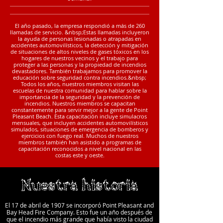
El año pasado, la empresa respondió a más de 260
llamadas de servicio. &nbsp;Estas llamadas incluyeron
la ayuda de personas lesionadas o atrapadas en
accidentes automovilísticos, la detección y mitigación
de situaciones de altos niveles de gases tóxicos en los
hogares de nuestros vecinos y el trabajo para
proteger a las personas y la propiedad de incendios
devastadores. También trabajamos para promover la
educación sobre seguridad contra incendios.&nbsp;
Todos los años, nuestros miembros visitan las
escuelas de nuestra comunidad para hablar sobre la
importancia de la seguridad y la prevención de
incendios. Nuestros miembros se capacitan
constantemente para servir mejor a la gente de Point
Pleasant Beach. Esta capacitación incluye simulacros
mensuales, que incluyen accidentes automovilísticos
simulados, situaciones de emergencia de bomberos y
ejercicios con fuego real. Muchos de nuestros
miembros también han asistido a programas de
capacitación reconocidos a nivel nacional en las
costas este y oeste.
Nuestra historia
El 17 de abril de 1907 se incorporó Point Pleasant and
Bay Head Fire Company. Esto fue un año después de
que el incendio más grande que había visto la ciudad