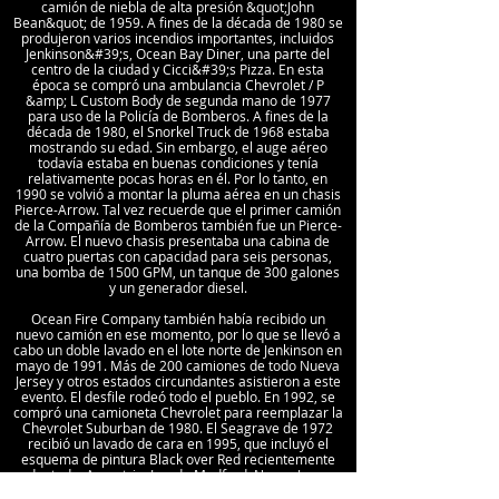
camión de niebla de alta presión &quot;John
Bean&quot; de 1959. A fines de la década de 1980 se
produjeron varios incendios importantes, incluidos
Jenkinson&#39;s, Ocean Bay Diner, una parte del
centro de la ciudad y Cicci&#39;s Pizza. En esta
época se compró una ambulancia Chevrolet / P
&amp; L Custom Body de segunda mano de 1977
para uso de la Policía de Bomberos. A fines de la
década de 1980, el Snorkel Truck de 1968 estaba
mostrando su edad. Sin embargo, el auge aéreo
todavía estaba en buenas condiciones y tenía
relativamente pocas horas en él. Por lo tanto, en
1990 se volvió a montar la pluma aérea en un chasis
Pierce-Arrow. Tal vez recuerde que el primer camión
de la Compañía de Bomberos también fue un Pierce-
Arrow. El nuevo chasis presentaba una cabina de
cuatro puertas con capacidad para seis personas,
una bomba de 1500 GPM, un tanque de 300 galones
y un generador diesel.
Ocean Fire Company también había recibido un
nuevo camión en ese momento, por lo que se llevó a
cabo un doble lavado en el lote norte de Jenkinson en
mayo de 1991. Más de 200 camiones de todo Nueva
Jersey y otros estados circundantes asistieron a este
evento. El desfile rodeó todo el pueblo. En 1992, se
compró una camioneta Chevrolet para reemplazar la
Chevrolet Suburban de 1980. El Seagrave de 1972
recibió un lavado de cara en 1995, que incluyó el
esquema de pintura Black over Red recientemente
adoptado. Aerostrip, Inc. de Medford, Nueva Jersey
realizó el trabajo. En 1997, la Compañía de Bomberos