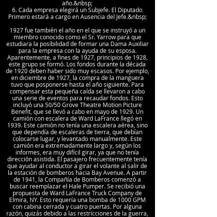
año.&nbsp;
6. Cada empresa elegirá un Subjefe. El Diputado
Primero estará a cargo en Ausencia del Jefe.&nbsp;
1927 fue también el año en el que se instruyó a un
miembro conocido como el Sr. Yarrow para que
estudiara la posibilidad de formar una Dama Auxiliar
para la empresa con la ayuda de su esposa.
Aparentemente, a fines de 1927, principios de 1928,
este grupo se formó. Los fondos durante la década
de 1920 deben haber sido muy escasos. Por ejemplo,
en diciembre de 1927, la compra de la manguera
tuvo que posponerse hasta el año siguiente. Para
compensar esta pequeña caída se llevaron a cabo
una serie de eventos para recaudar fondos. Esto
incluyó una 50/50 Grove Theatre Motion Picture
Benefit, que se llevó a cabo en mayo de 1929. Un
camión con escalera de Ward LaFrance llegó en
1939. Este camión no tenía una escalera aérea, sino
que dependía de escaleras de tierra, que debían
colocarse lugar, y levantado manualmente. Este
camión era extremadamente largo y, según los
informes, era muy difícil girar, ya que no tenía
dirección asistida. El pasajero frecuentemente tenía
que ayudar al conductor a girar el volante al salir de
la estación de bomberos hacia Bay Avenue. A partir
de 1941, la Compañía de Bomberos comenzó a
buscar reemplazar el Hale Pumper. Se recibió una
propuesta de Ward LaFrance Truck Company de
Elmira, NY. Esto requería una bomba de 1000 GPM
con cabina cerrada y cuatro puertas. Por alguna
razón, quizás debido a las restricciones de la guerra,