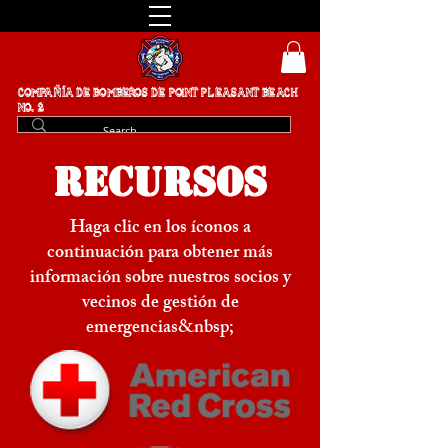
COMPAÑÍA DE BOMBEROS DE POINT PLEASANT BEACH
NO. 2
RECURSOS
Haga clic en los íconos a
continuación para obtener más
información sobre nuestros socios y
vecinos de gestión de
emergencias&nbsp;